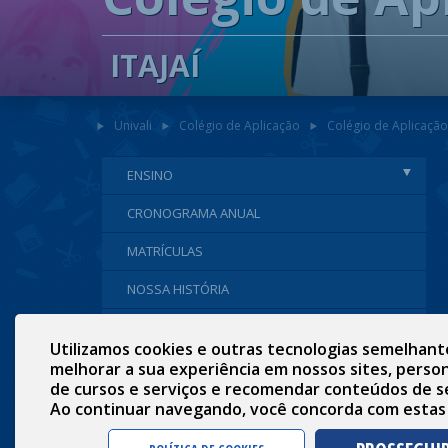
ITAJAÍ
Univali
Colégio de Aplicação
Colégio de Aplicação -
ENSINO
CRONOGRAMA ANUAL
MATRÍCULAS
NOSSA HISTÓRIA
JEITO CAU DE ENSINAR
Utilizamos cookies e outras tecnologias semelhant
EQUIPE CAU
melhorar a sua experiência em nossos sites, person
de cursos e serviços e recomendar conteúdos de s
LOCALIZAÇÃO E CONTATO
Ao continuar navegando, você concorda com estas
BOLETIM DIGITAL