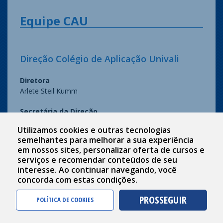
Equipe CAU
Direção Colégio de Aplicação Univali
Diretora
Arlete Steil Kumm
Secretária da Direção
Rute Arceno da Silva
Utilizamos cookies e outras tecnologias
semelhantes para melhorar a sua experiência
em nossos sites, personalizar oferta de cursos e
Educação Infantil
serviços e recomendar conteúdos de seu
interesse. Ao continuar navegando, você
concorda com estas condições.
Orientadora Pedagógica
Daniela Odete de Oliveira
PROSSEGUIR
POLÍTICA DE COOKIES
Rita Simone Figueredo
Equipe Administrativa