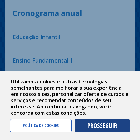
Cronograma anual
Educação Infantil
Ensino Fundamental I
Calendário Letivo 2026 - Anos Iniciais
(54 KB)
Utilizamos cookies e outras tecnologias
semelhantes para melhorar a sua experiência
em nossos sites, personalizar oferta de cursos e
Ensino Fundamental II
serviços e recomendar conteúdos de seu
interesse. Ao continuar navegando, você
concorda com estas condições.
Calendário Letivo 2026 VERSÃO FINAL
(271 KB)
PROSSEGUIR
POLÍTICA DE COOKIES
Ensino Médio