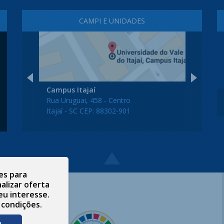
CAMPI E UNIDADES
Campus Itajaí
Rua Uruguai, 458 - Centro
Itajaí - SC CEP: 88302-901
es para
alizar oferta
eu interesse.
 condições.