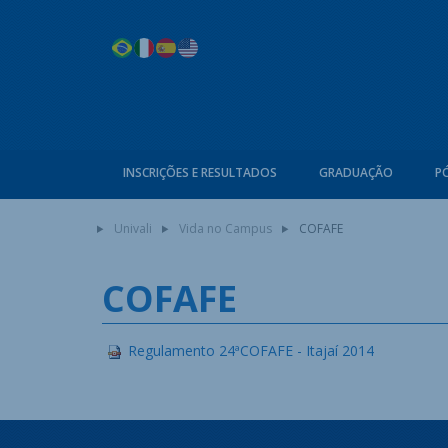
INSCRIÇÕES E RESULTADOS
GRADUAÇÃO
P
Univali
Vida no Campus
COFAFE
COFAFE
Regulamento 24ªCOFAFE - Itajaí 2014