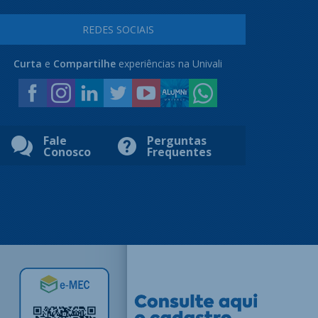
REDES SOCIAIS
Curta
e
Compartilhe
experiências na Univali
Campus Balneário Camboriú
Campus Baln
Fale
Perguntas
5ª Avenida, 1.100 - Bairro dos Municípios
Rua Sambaqui
Conosco
Frequentes
Balneário Camboriú - SC CEP: 88337-300
Balneário Pi