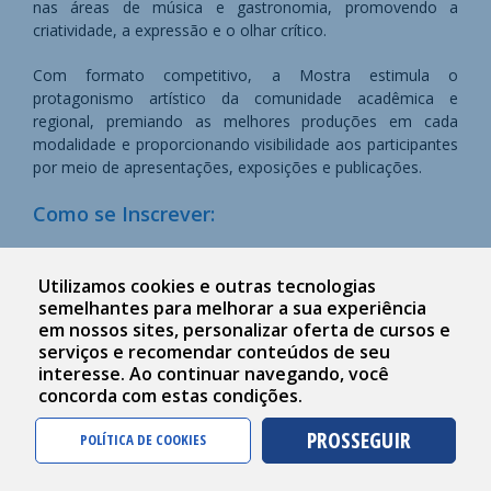
nas áreas de música e gastronomia, promovendo a
criatividade, a expressão e o olhar crítico.
Com formato competitivo, a Mostra estimula o
protagonismo artístico da comunidade acadêmica e
regional, premiando as melhores produções em cada
modalidade e proporcionando visibilidade aos participantes
por meio de apresentações, exposições e publicações.
Como se Inscrever:
Leia atentamente o regulamento.
Utilizamos cookies e outras tecnologias
semelhantes para melhorar a sua experiência
Envie sua inscrição para o e-mail especificado no
em nossos sites, personalizar oferta de cursos e
regulamento, conforme a modalidade escolhida:
serviços e recomendar conteúdos de seu
Música ou Gastronomia.
interesse. Ao continuar navegando, você
concorda com estas condições.
Regulamento
PROSSEGUIR
POLÍTICA DE COOKIES
Regulamento 1ª Mostra Competitiva Univali
(382 KB)