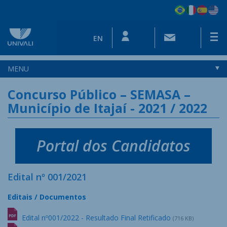
EN
MENU
Concurso Público – SEMASA –
Município de Itajaí - 2021 / 2022
Portal dos Candidatos
Edital nº 001/2021
Editais / Documentos
Edital nº001/2022 - Resultado Final Retificado
(716 KB)