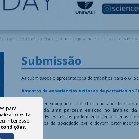
Pós-Graduação, Extensão e Inovação
Pesquisa
Science Day
Submiss
Submissão
As submissões e apresentações de trabalhos para o
6º S
Amostra de experiências exitosas de parcerias no E
Poderão ser submetidos trabalhos que abordem um
es para
considerada uma parceria exitosa no âmbito da 
alizar oferta
inovação
. Esses relatos podem envolver parcerias com
eu interesse.
organizações da sociedade civil e devem estar inserid
 condições.
Pesquisa.