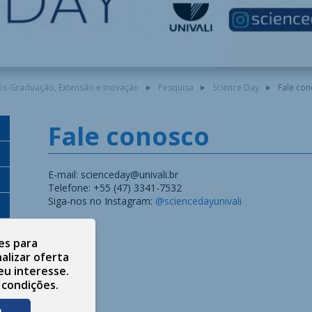
Pós-Graduação, Extensão e Inovação
Pesquisa
Science Day
Fale con
Fale conosco
E-mail: scienceday@univali.br
Telefone: +55 (47) 3341-7532
Siga-nos no Instagram:
@sciencedayunivali
es para
alizar oferta
eu interesse.
 condições.