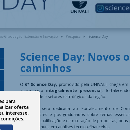
Pós-Graduação, Extensão e Inovação
Pesquisa
Science Day
Science Day: Novos o
caminhos
O
6º Science Day
, promovido pela UNIVALI, chega em
agora, será
integralmente presencial
, fortalecend
comunidade e setores estratégicos da região.
es para
alizar oferta
A manhã será dedicada ao Fortalecimento de Comp
eu interesse.
pesquisadores e pós-graduandos sobre temas essenci
 condições.
inovação: qualificação e estruturação de propostas, boas
e erros comuns em análises técnico-financeiras.