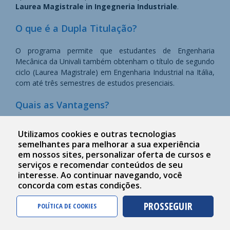
Laurea Magistrale in Ingegneria Industriale
.
O que é a Dupla​​​ Tit​ul​ação?
O programa permite que estudantes de Engenharia
Mecânica da Univali também obtenham o título de segundo
ciclo (Laurea Magistrale) em Engenharia Industrial na Itália,
com até três semestres de estudos presenciais.
​Quais as V​​anta​​​gen​​s?​
Concluir um mestrado europeu com apenas três
Utilizamos cookies e outras tecnologias
semestres na Itália.
semelhantes para melhorar a sua experiência
em nossos sites, personalizar oferta de cursos e
Ampliar sua formação com foco em Engenharia
serviços e recomendar conteúdos de seu
Industrial.
interesse. Ao continuar navegando, você
concorda com estas condições.
Fortalecer suas competências técnicas e
linguísticas em italiano.
PROSSEGUIR
POLÍTICA DE COOKIES
Melhorar suas chances de inserção no mercado