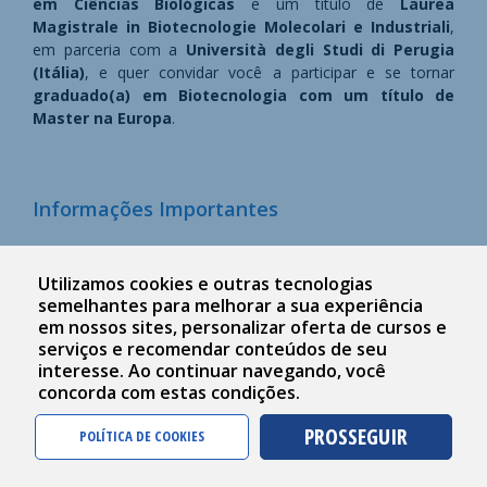
em Ciências Biológicas
e um título de
Laurea
Magistrale in Biotecnologie Molecolari e Industriali
,
em parceria com a
Università degli Studi di Perugia
(Itália)
, e quer convidar você a participar e se tornar
graduado(a) em Biotecnologia com um título de
Master na Europa
.
Informações Importantes
O ingresso nesse curso somente pode ser feito de forma
conjunta com a Laurea Triennale in Biotecnologie. O
Utilizamos cookies e outras tecnologias
estudante deverá concluir todo o percurso da Laurea
semelhantes para melhorar a sua experiência
Triennale, bem como as disciplinas do 1º ao 5º período na
em nossos sites, personalizar oferta de cursos e
matriz de Dupla Titulação da Univali, para então ingressar
serviços e recomendar conteúdos de seu
interesse. Ao continuar navegando, você
na Laurea Magistrale. Caso o estudante consiga concluir as
concorda com estas condições.
disciplinas da Laurea Triennale, mas não tenha concluído
as disciplinas do 1º ao 5º período na matriz de Dupla
PROSSEGUIR
POLÍTICA DE COOKIES
Titulação da Univali, deverá retornar ao Brasil para conclui-
las e, somente depois, poderá ingressar na Laurea
Magistrale. Caso tenha concluído as disciplinas do 1º ao 5º